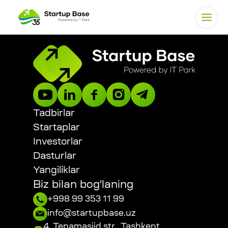
Tadbirlar
Startaplar
Investorlar
Dasturlar
Yangiliklar
Biz bilan bog'laning
+998 99 353 11 99
info@startupbase.uz
4, Tepamasjid str., Tashkent,