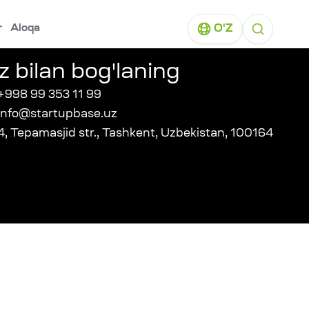
r
Aloqa
O'Z
z bilan bog'laning
+998 99 353 11 99
info@startupbase.uz
4, Tepamasjid str., Tashkent, Uzbekistan, 100164