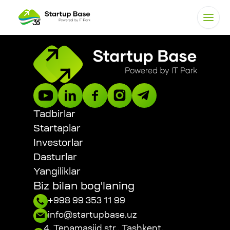
Tadbirlar
Startaplar
Investorlar
Dasturlar
Yangiliklar
Biz bilan bog'laning
+998 99 353 11 99
info@startupbase.uz
4, Tepamasjid str., Tashkent,