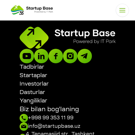
Tadbirlar
Startaplar
Investorlar
Dasturlar
Yangiliklar
Biz bilan bog'laning
+998 99 353 11 99
info@startupbase.uz
4, Tepamasjid str., Tashkent,