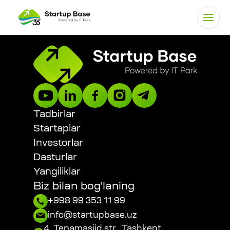
Tadbirlar
Startaplar
Investorlar
Dasturlar
Yangiliklar
Biz bilan bog'laning
+998 99 353 11 99
info@startupbase.uz
4, Tepamasjid str., Tashkent,