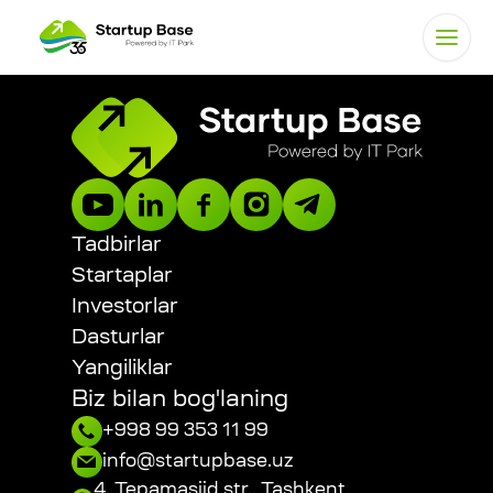
Tadbirlar
Startaplar
Investorlar
Dasturlar
Yangiliklar
Biz bilan bog'laning
+998 99 353 11 99
info@startupbase.uz
4, Tepamasjid str., Tashkent,