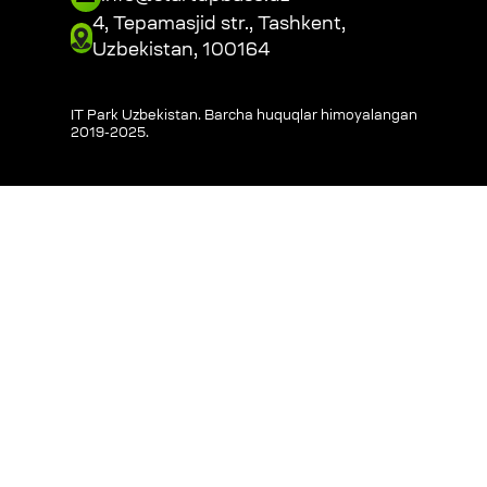
4, Tepamasjid str., Tashkent,
Uzbekistan, 100164
IT Park Uzbekistan. Barcha huquqlar himoyalangan
2019-2025
.