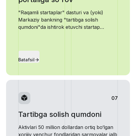
"Raqamli startaplar" dasturi va (yoki)
Markaziy bankning "tartibga solish
qumdoni"da ishtirok etuvchi startap
loyihalarga axborot xavfsizligi talablari va
belgilangan tartibga rioya qilgan holda
"Raqamli hukumat" tizimining Raqamli
ma'lumotlar platformasidan bir yil
Batafsil
muddatga qadar bepul foydalanish huquqi
beriladi.
07
Tartibga solish qumdoni
Aktivlari 50 million dollardan ortiq bo‘lgan
xorijiy venchur fondlaridan sarmoyalar jalb