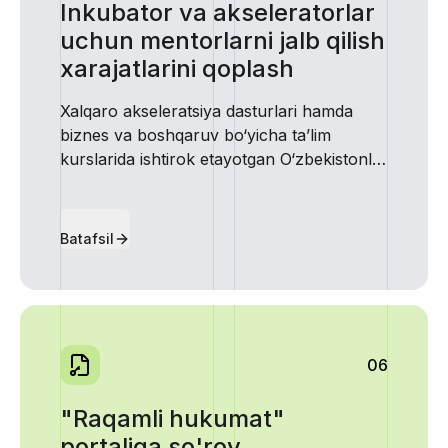
Inkubator va akseleratorlar
uchun mentorlarni jalb qilish
xarajatlarini qoplash
Xalqaro akseleratsiya dasturlari hamda
biznes va boshqaruv bo‘yicha ta’lim
kurslarida ishtirok etayotgan O‘zbekistonlik
startaplar uchun xarajatlarning...
Batafsil
06
"Raqamli hukumat"
portaliga so'rov