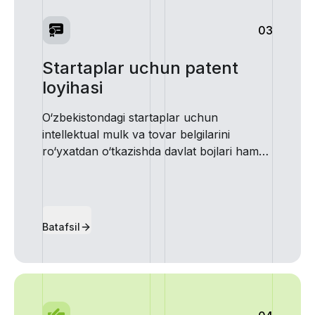
03
Startaplar uchun patent
loyihasi
O‘zbekistondagi startaplar uchun
intellektual mulk va tovar belgilarini
ro‘yxatdan o‘tkazishda davlat bojlari hamda
patent vakillarining xizmat haqlarini
qoplash
Batafsil