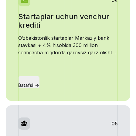
04
Startaplar uchun venchur
krediti
O‘zbekistonlik startaplar Markaziy bank
stavkasi + 4% hisobida 300 million
so‘mgacha miqdorda garovsiz qarz olishlari
mumkin.
Batafsil
05